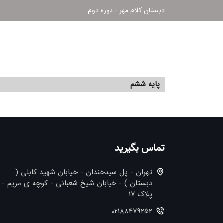
دبستان کلام مهر - دوره دوم
پایه ششم
تماس بگیرید
تهران - پل سیدخندان - خیابان شهید کابلی (
دبستان ) - خیابان شیخ شعبانی - کوچه ی مریم -
پلاک 17
02188479252