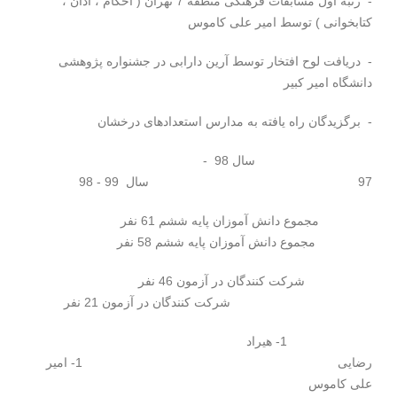
- رتبه اول مسابقات فرهنگی منطقه 7 تهران ( احکام ، اذان ،
کتابخوانی ) توسط امیر علی کاموس
- دریافت لوح افتخار توسط آرین دارابی در جشنواره پژوهشی
دانشگاه امیر کبیر
- برگزیدگان راه یافته به مدارس استعدادهای درخشان
سال 98 -
97 سال 99 - 98
مجموع دانش آموزان پایه ششم 61 نفر
مجموع دانش آموزان پایه ششم 58 نفر
شرکت کنندگان در آزمون 46 نفر
شرکت کنندگان در آزمون 21 نفر
1- هیراد
رضایی 1- امیر
علی کاموس